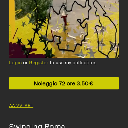
Login
or
Register
to use my collection.
Noleggio 72 ore
3.50
AA.VV. ART
Swinging Roma