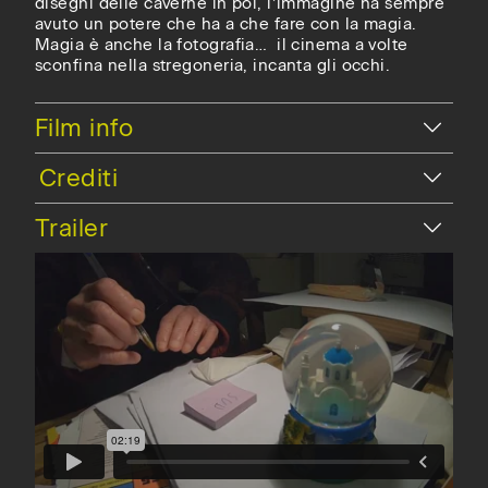
disegni delle caverne in poi, l’immagine ha sempre
avuto un potere che ha a che fare con la magia.
Magia è anche la fotografia… il cinema a volte
sconfina nella stregoneria, incanta gli occhi.
Nascondi
Film info
Nascondi
Trailer