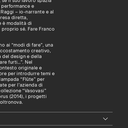
se il suo lavoro spazia
er performance e
, Raggi – io-narrante e al
resa diretta,
e è modalità di
 proprio sé. Fare Franco
rno ai “modi di fare”, una
’accostamento creativo,
 del design e della
are furti…”. Nel
contesto originale e
tore per introdurre temi e
 lampada “Flûte” per
ate per l’azienda di
collezione “Vasovasi”
us (2014), i progetti
Poltronova.