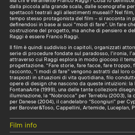
Ma chi è veramente Franco Raggi? Cosa lo definisce, 
dalla piccola alla grande scala, dalle scenografie p
spettacoli teatrali agli allestimenti museali? Nel film
tempo stesso protagonista del film – si racconta in p
definendosi in base ai suoi “modi di fare”. Un fare ch
costruzione del progetto, ma anche di pensiero e del
Raggi è essere Franco Raggi.
Il film è quindi suddiviso in capitoli, organizzati atto
serie di procedure fondate sul paradosso, l’ironia, l
attraverso cui Raggi esplora in modo giocoso il tema
progettazione. “Fare storie, fare facce, fare troppo, f
racconto, “i modi di fare” vengono astratti dal loro 
trasposti in situazioni di vita quotidiana, filo condut
opere di design che nascono da queste intuizioni: la
FontanaArte (1999), una delle tante collezioni disegn
illuminazione, la “Nobrocca” per Terreblu (2003), la 
per Danese (2004), il candelabro “Scongiuri” per Cypr
per Barovier&Toso, Cappellini, Artemide, Luceplan, 
Nascondi
Film info