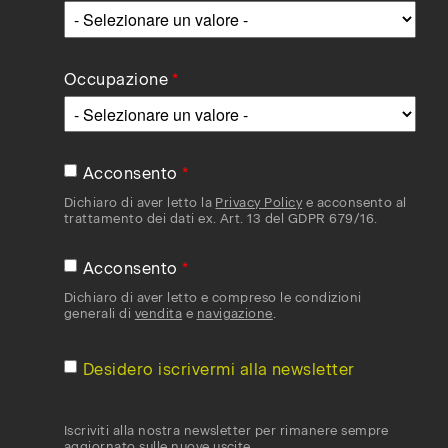
Occupazione
Acconsento
Dichiaro di aver letto la
Privacy Policy
e acconsento al
trattamento dei dati ex. Art. 13 del GDPR 679/16.
Acconsento
Dichiaro di aver letto e compreso le condizioni
generali di
vendita
e
navigazione
.
Desidero iscrivermi alla newsletter
Iscriviti alla nostra newsletter per rimanere sempre
aggiornato sulle nuove uscite.